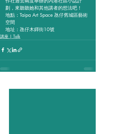
作社過去兩度舉辦的內港社區小誌計
劃，來聽聽她和其他講者的想法吧！
地點：Taipa Art Space 氹仔舊城區藝術
空間
地址：氹仔木鐸街10號
講座 | Talk
最新文章
查看全部