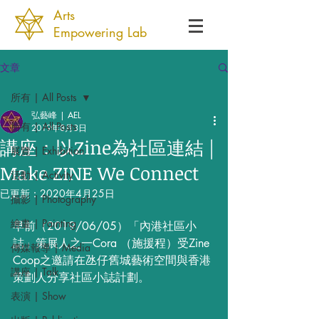
Arts
Empowering Lab
文章
所有 | All Posts
弘藝峰 | AEL
所有 | All Posts
2019年8月3日
講座：以Zine為社區連結 |
展覽 | Exhibition
Make ZINE We Connect
活動 | Activity
已更新：
2020年4月25日
攝影 | Photography
繪畫 | Painting
早前（2019/06/05）「內港社區小
誌」策展人之一Cora （施援程）受Zine 
傳媒報導 | Media
Coop之邀請在氹仔舊城藝術空間與香港
講座 | Talk
策劃人分享社區小誌計劃。
表演 | Show