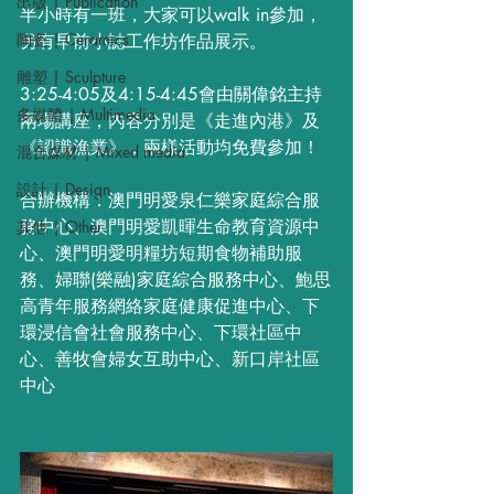
出版 | Publication
半小時有一班，大家可以walk in參加，
陶瓷 | Ceramics
另有早前小誌工作坊作品展示。
雕塑 | Sculpture
3:25-4:05及4:15-4:45會由關偉銘主持
多媒體 | Multimedia
兩場講座，內容分別是《走進內港》及
《認識漁業》，兩樣活動均免費參加！
混合媒材 | Mixed media
設計 | Design
合辦機構：澳門明愛泉仁樂家庭綜合服
務中心、澳門明愛凱暉生命教育資源中
其他 | Other
心、澳門明愛明糧坊短期食物補助服
務、婦聯(樂融)家庭綜合服務中心、鮑思
高青年服務網絡家庭健康促進中心、下
環浸信會社會服務中心、下環社區中
心、善牧會婦女互助中心、新口岸社區
中心