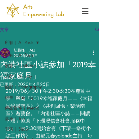
Arts
Empowering Lab
文章
所有 | All Posts
弘藝峰 | AEL
所有 | All Posts
2019年8月3日
內港社區小誌參加「2019幸
展覽 | Exhibition
福家庭月」
活動 | Activity
已更新：
2020年4月25日
攝影 | Photography
2019/06／30下午2:30-5:30在慈幼中
繪畫 | Painting
學，舉辦「2019幸福家庭月——《幸福
回憶滿南區》之《共創回憶・樂活南
傳媒報導 | Media
區》遊藝會。「內港社區小誌——閱讀
講座 | Talk
下環」協助「下環浸信會社會服務中
心」，由2:30開始會有《下環一條街小
表演 | Show
誌工作坊》，由郝元春yolanda主持，每