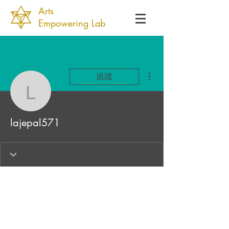
Arts
Empowering Lab
更多動作
追蹤
lajepal571
lajepal571