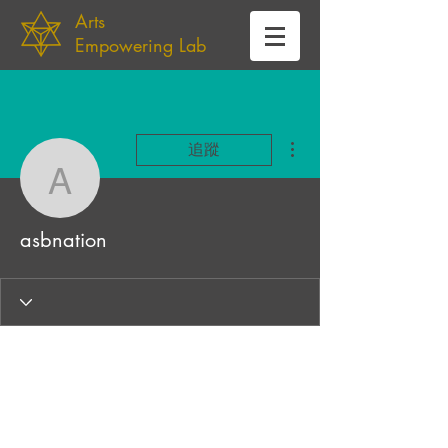
Arts
Empowering Lab
更多動作
追蹤
asbnation
asbnation