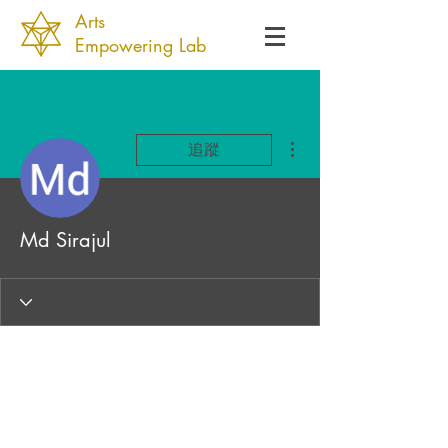
Arts
Empowering Lab
更多動作
追蹤
Md Sirajul