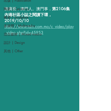
出版 | Publication
澳廣視，澳門人。澳門事，
第2106集 
陶瓷 | Ceramics
內港社區小誌之閱讀下環，
雕塑 | Sculpture
2019/10/10
多媒體 | Multimedia
https://www.tdm.com.mo/c_video/play
_video.php?id=45953
混合媒材 | Mixed media
設計 | Design
其他 | Other