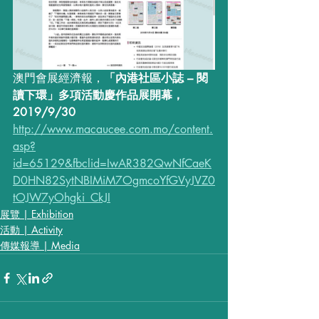
澳門會展經濟報，
「內港社區小誌 – 閱
讀下環」多項活動慶作品展開幕，
2019/9/30
http://www.macaucee.com.mo/content.
asp?
id=65129&fbclid=IwAR382QwNfCaeK
D0HN82SytNBIMiM7OgmcoYfGVyJVZ0
tOJW7yOhgki_CkJI
展覽 | Exhibition
活動 | Activity
傳媒報導 | Media