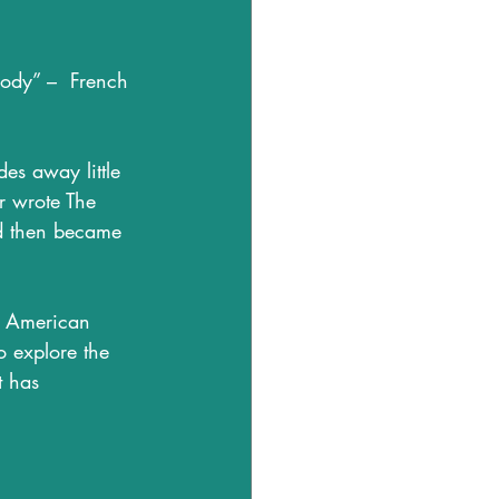
body” –  French 
es away little 
r wrote The 
nd then became 
h American 
o explore the 
t has 