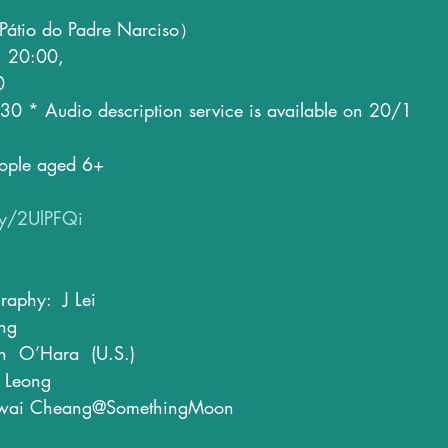
｜
Pátio do Padre Narciso）
，20:00,
0
* Audio description service is available on 20/1  
people aged 6+
.ly/2UlPFQi
raphy:  J Lei
ng
  O’Hara  (U.S.) 
n Leong
hiwai Cheang@SomethingMoon