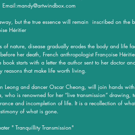
Email:mandy@artwindbox.com
away, but the true essence will remain  inscribed on the 
ise Héritier
 of nature, disease gradually erodes the body and life fad
s before her death, French anthropologist Françoise Héritie
e book starts with a letter the author sent to her doctor a
y reasons that make life worth living. 
oein Leong and dancer Oscar Cheong, will join hands wit
, who is renowned for her “live transmission” drawing, t
nce and incompletion of life. It is a recollection of wha
stimony of what is gone. 
ter " Tranquillity Transmission" 