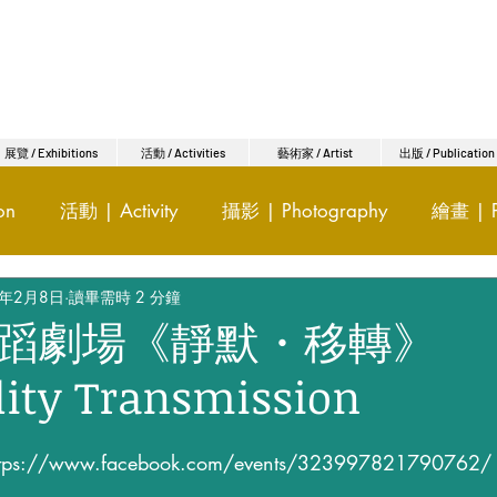
展覽 / Exhibitions
活動 / Activities
藝術家 / Artist
出版 / Publication
on
活動 | Activity
攝影 | Photography
繪畫 | P
9年2月8日
讀畢需時 2 分鐘
Talk
表演 | Show
出版 | Publication
陶瓷 | C
蹈劇場《靜默・移轉》
lity Transmission
Multimedia
混合媒材 | Mixed media
設計 | Desi
s://www.facebook.com/events/323997821790762/