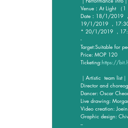
｜Performance info
Venue：At Light （1 
Date：18/1/2019 
19/1/2019 ，17:3
* 20/1/2019 ，17:30 
-
Target:Suitable for 
Price: MOP 120
Ticketing:
https://bit
｜Artistic  team list｜
Director and choreog
Dancer: Oscar Cheo
Live drawing: Morgan
Video creation: Joei
Graphic design: C
--