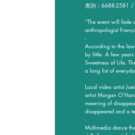
查詢：6688-2581 /  
“The event will fade 
anthropologist Franço
-
According to the laws
by little. A few year
Sweetness of Life. Th
a long list of everyda
Local video artist J
artist Morgan O’Hara
meaning of disappeara
disappeared and a te
-
Multimedia dance thea