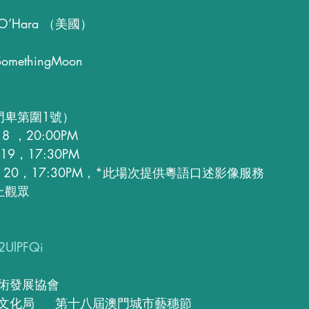
 
 O’Hara （美國）
thingMoon 
（澳門卑第圍1號）
18 ，20:00PM
／01/  19，17:30PM
／01 /  20，17:30PM，*此場次提供粵語口述影像服務
上觀眾
/2UlPFQi
術發展協會 
化局     第十八屆澳門城市藝穗節