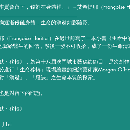
留下，銘刻在身體裡。」－艾希提耶（Françoise Hérit
______________________________
病逐漸侵蝕身體，生命的消逝如影隨形。
rançoise Héritier）在過世前寫了一本小書《生命中的鹽
，開始於她寫給醫生的回信，然後一發不可收拾，成了一份生命清
默・移轉》，為第十八屆澳門城市藝穗節節目，是次創作
進行「生命移轉」現場繪畫的紐約藝術家Morgan O’H
對「消逝」、「殘缺」之生命本質的探索。
也是對留下的印證。
默・移轉》
 Lei