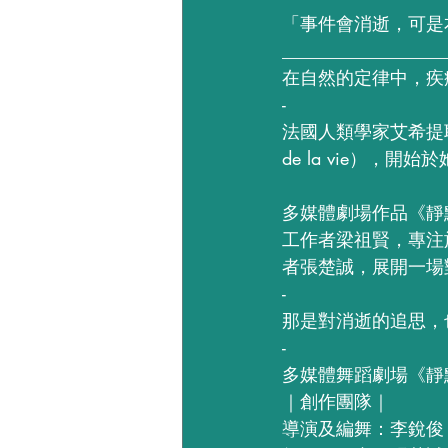
「事件會消逝，可是本質會
__________________
在自然的定律中，疾
-
法國人類學家艾希提耶（F
de la vie）
多媒體劇場作品《靜
工作者梁祖賢，專注於
者張楚誠，展開一場
-
那是對消逝的追思，
-
多媒體舞蹈劇場《靜
｜創作團隊｜
導演及編舞：李銳俊  J