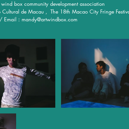
of wind box community development association
o Cultural de Macau ,  The 18th Macao City Fringe Festiva
 / Email：mandy@artwindbox.com