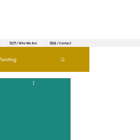
我們 / Who We Are
聯絡 / Contact
ainting
eramics
gn
其他 | Other