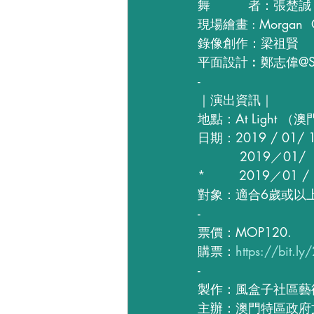
舞         者：張楚誠
現場繪畫 : Morgan 
錄像創作：梁祖賢 
平面設計︰鄭志偉@Some
-
｜演出資訊｜
地點：At Light 
日期：2019 / 01/ 
          2019
*        2019
對象：適合6歲或以
-
票價：MOP120.
購票：
https://bit.ly
-
製作：風盒子社區藝
主辦：澳門特區政府文