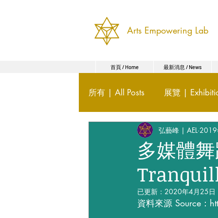
Arts Empowering Lab
首頁 / Home
最新消息 / News
所有 | All Posts
展覽 | Exhibiti
弘藝峰 | AEL
201
傳媒報導 | Media
講座 | 
多媒體舞
Tranquil
雕塑 | Sculpture
多媒體 | 
已更新：
2020年4月25日
資料來源 Source：http