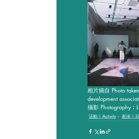
相片摘自 Photo take
development associat
攝影 Photography︰LE
活動 | Activity
表演 | S