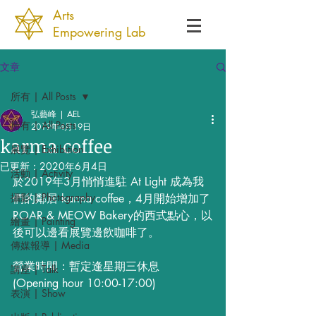
Arts
Empowering Lab
文章
所有 | All Posts
弘藝峰 | AEL
所有 | All Posts
2019年4月19日
karma coffee
展覽 | Exhibition
已更新：
2020年6月4日
活動 | Activity
於2019年3月悄悄進駐 At Light 成為我
攝影 | Photography
們的鄰居 karma coffee，4月開始增加了
ROAR & MEOW Bakery的西式點心，以
繪畫 | Painting
後可以邊看展覽邊飲咖啡了。
傳媒報導 | Media
營業時間：暫定逢星期三休息
講座 | Talk
(Opening hour 10:00-17:00)
表演 | Show