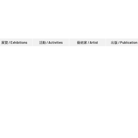
展覽 / Exhibitions
活動 / Activities
藝術家 / Artist
出版 / Publication