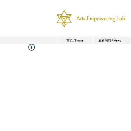
Arts Empowering Lab
首頁 / Home
最新消息 / News