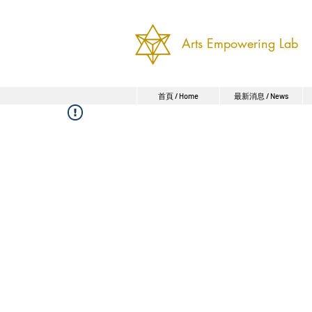
Arts Empowering Lab
首頁 / Home
最新消息 / News