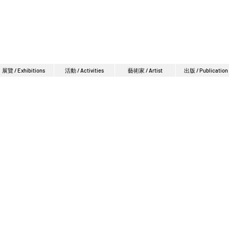
展覽 / Exhibitions
活動 / Activities
藝術家 / Artist
出版 / Publication