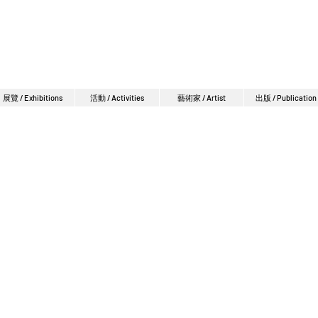
展覽 / Exhibitions
活動 / Activities
藝術家 / Artist
出版 / Publication