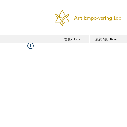
Arts Empowering Lab
首頁 / Home
最新消息 / News