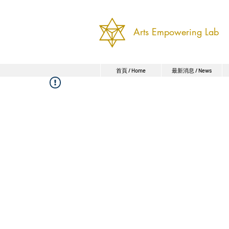
Arts Empowering Lab
首頁 / Home
最新消息 / News