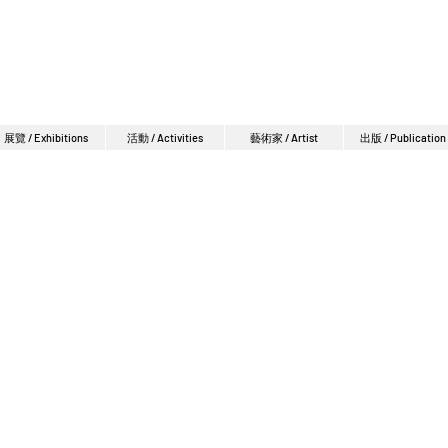
展覽 / Exhibitions
活動 / Activities
藝術家 / Artist
出版 / Publication