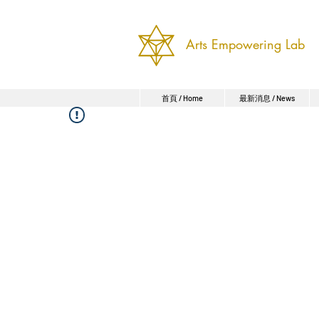
Arts Empowering Lab
首頁 / Home
最新消息 / News