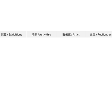
展覽 / Exhibitions
活動 / Activities
藝術家 / Artist
出版 / Publication