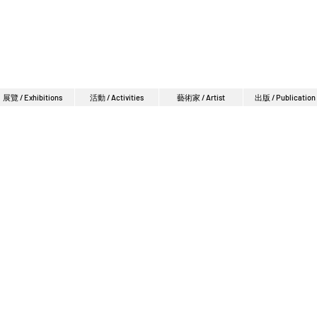
展覽 / Exhibitions
活動 / Activities
藝術家 / Artist
出版 / Publication