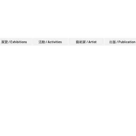
展覽 / Exhibitions
活動 / Activities
藝術家 / Artist
出版 / Publication