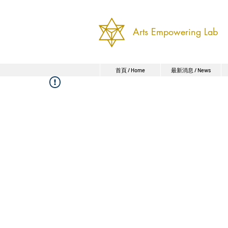
Arts Empowering Lab
首頁 / Home
最新消息 / News