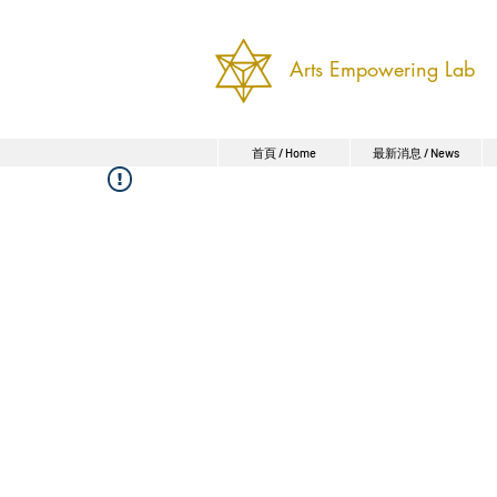
Arts Empowering Lab
首頁 / Home
最新消息 / News