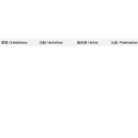
展覽 / Exhibitions
活動 / Activities
藝術家 / Artist
出版 / Publication