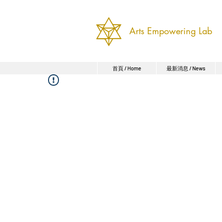
Arts Empowering Lab
首頁 / Home
最新消息 / News