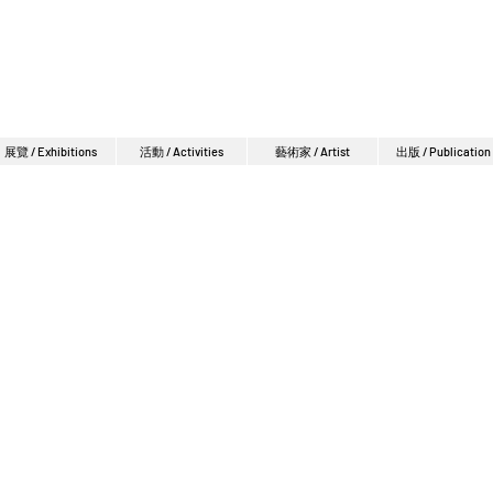
展覽 / Exhibitions
活動 / Activities
藝術家 / Artist
出版 / Publication