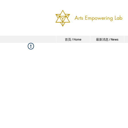
Arts Empowering Lab
首頁 / Home
最新消息 / News