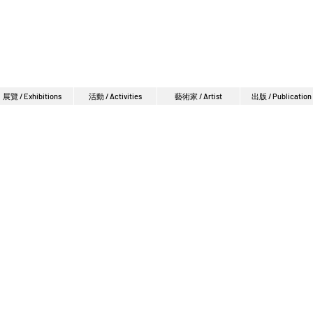
展覽 / Exhibitions
活動 / Activities
藝術家 / Artist
出版 / Publication