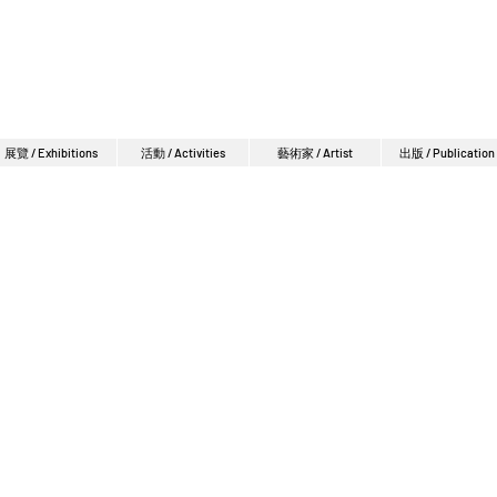
展覽 / Exhibitions
活動 / Activities
藝術家 / Artist
出版 / Publication