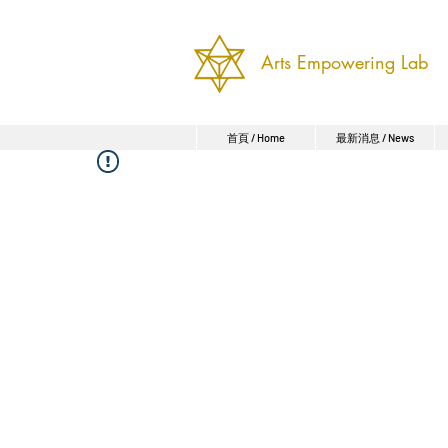
Arts Empowering Lab
首頁 / Home
最新消息 / News