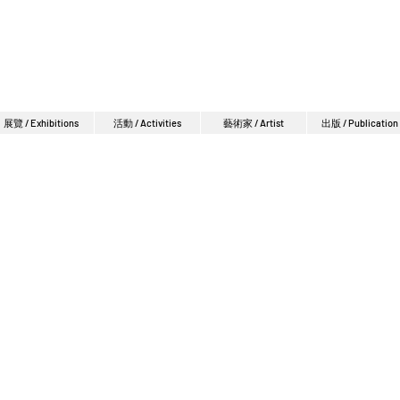
展覽 / Exhibitions
活動 / Activities
藝術家 / Artist
出版 / Publication