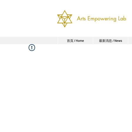
Arts Empowering Lab
首頁 / Home
最新消息 / News