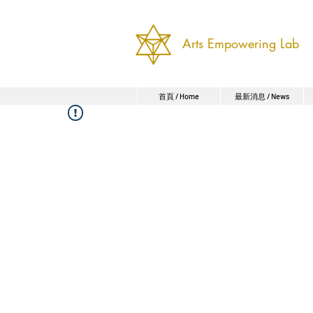
Arts Empowering Lab
首頁 / Home
最新消息 / News