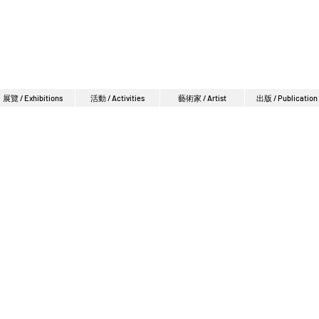
展覽 / Exhibitions
活動 / Activities
藝術家 / Artist
出版 / Publication