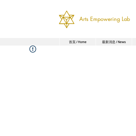
Arts Empowering Lab
首頁 / Home
最新消息 / News