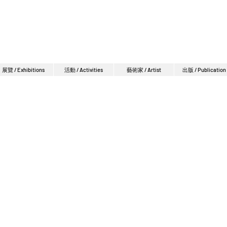
展覽 / Exhibitions
活動 / Activities
藝術家 / Artist
出版 / Publication