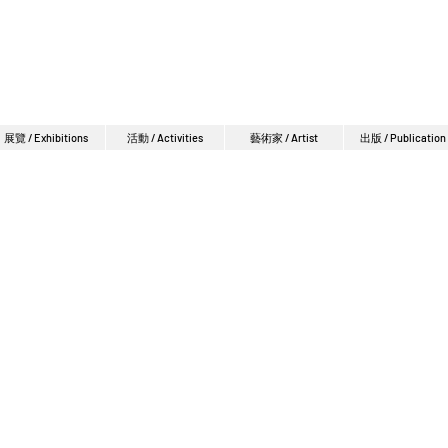
展覽 / Exhibitions
活動 / Activities
藝術家 / Artist
出版 / Publication