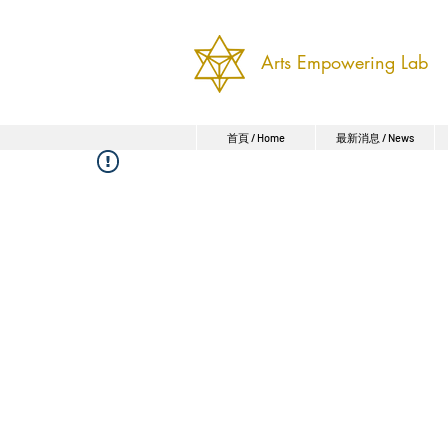
Arts Empowering Lab
首頁 / Home
最新消息 / News