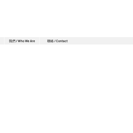
我們 / Who We Are
聯絡 / Contact