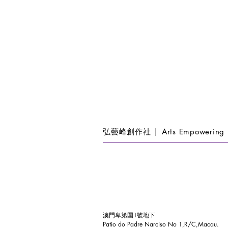
弘藝峰創作社 | Arts Empowering 
澳門卑第圍1號地下
Patio do Padre Narciso No 1,R/C,Macau.