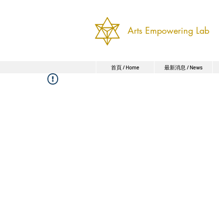
Arts Empowering Lab
首頁 / Home
最新消息 / News