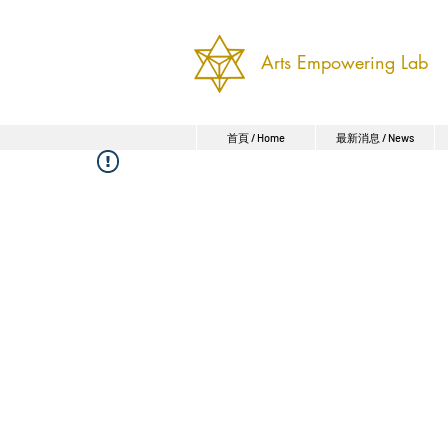
Arts Empowering Lab
首頁 / Home
最新消息 / News