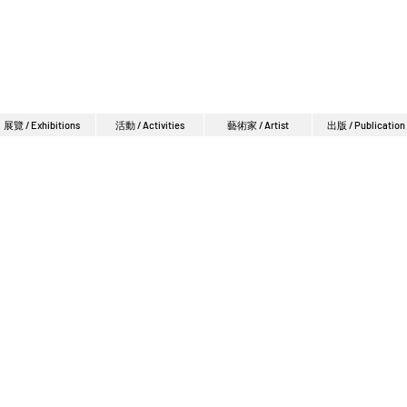
展覽 / Exhibitions
活動 / Activities
藝術家 / Artist
出版 / Publication