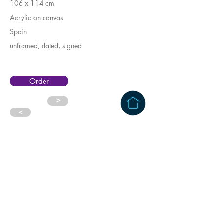
106 x 114 cm
Acrylic on canvas
Spain
unframed, dated, signed
Order
>
>