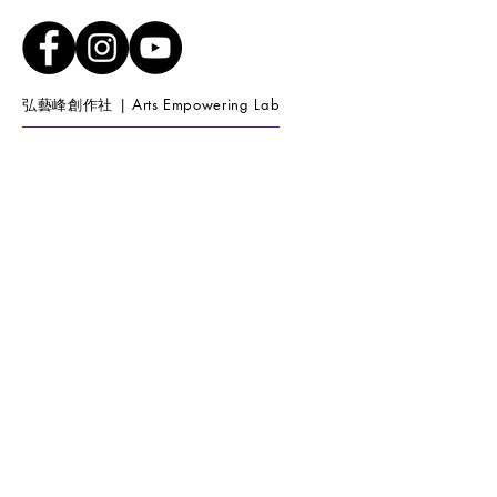
弘藝峰創作社 | Arts Empowering Lab
澳門卑第圍1號地下
Patio do Padre Narciso No 1,R/C,Macau.
aelartmo@gmail.com
+853 6595 7203
開放時間：
星期一至六 (11:15-18:30)
星期日
(10:00-17:00)
Opening Hours :
WEEKDAY (11:15-18:30) WEEKEND
(10:00-17:00)
加入我們的郵寄清單